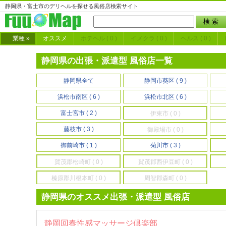
静岡県・富士市のデリヘルを探せる風俗店検索サイト
業種 »
オススメ
ホテヘル ( 0 )
イメクラ ( 0 )
ヘルス ( 0 )
静岡県の出張・派遣型 風俗店一覧
静岡県全て
静岡市葵区 ( 9 )
浜松市南区 ( 6 )
浜松市北区 ( 6 )
富士宮市 ( 2 )
伊東市 ( 0 )
藤枝市 ( 3 )
御殿場市 ( 0 )
御前崎市 ( 1 )
菊川市 ( 3 )
賀茂郡松崎町 ( 0 )
賀茂郡西伊豆町 ( 0 )
榛原郡川根本町 ( 0 )
周智郡森町 ( 0 )
静岡県のオススメ出張・派遣型 風俗店
静岡回春性感マッサージ倶楽部