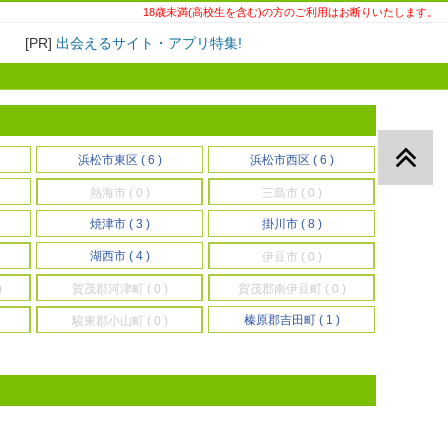
18歳未満(高校生を含む)の方のご利用はお断りいたします。
!
[PR]
出会えるサイト・アプリ特集!
浜松市東区 ( 6 )
浜松市西区 ( 6 )
熱海市 ( 0 )
三島市 ( 0 )
焼津市 ( 3 )
掛川市 ( 8 )
湖西市 ( 4 )
伊豆市 ( 0 )
)
賀茂郡河津町 ( 0 )
賀茂郡南伊豆町 ( 0 )
榛原郡吉田町 ( 1 )
駿東郡小山町 ( 0 )