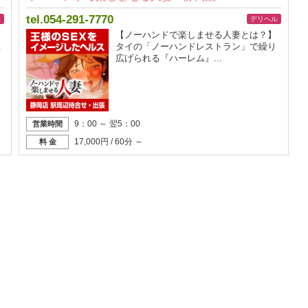
tel.054-291-7770
型
デリヘル
【ノーハンドで楽しませる人妻とは？】
性
タイの「ノーハンドレストラン」で繰り
広げられる『ハーレム』...
9：00 ～ 翌5：00
営業時間
17,000円 / 60分 ～
料 金