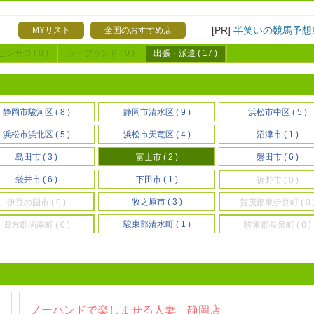
[PR]
半笑いの競馬予想
MYリスト
全国のおすすめ店
ピンサロ ( 0 )
ソープランド ( 0 )
出張・派遣 ( 17 )
静岡市駿河区 ( 8 )
静岡市清水区 ( 9 )
浜松市中区 ( 5 )
浜松市浜北区 ( 5 )
浜松市天竜区 ( 4 )
沼津市 ( 1 )
島田市 ( 3 )
富士市 ( 2 )
磐田市 ( 6 )
袋井市 ( 6 )
下田市 ( 1 )
裾野市 ( 0 )
牧之原市 ( 3 )
伊豆の国市 ( 0 )
賀茂郡東伊豆町 ( 0 
駿東郡清水町 ( 1 )
田方郡函南町 ( 0 )
駿東郡長泉町 ( 0 )
ノーハンドで楽しませる人妻 静岡店